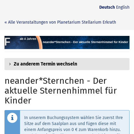
Zum
Deutsch
English
Haupt-
Inhalt
« Alle Veranstaltungen von Planetarium Stellarium Erkrath
springen
neander*Sternchen
-
Der
Zu anderem Termin wechseln
aktuelle
neander*Sternchen - Der
Sternenhimmel
aktuelle Sternenhimmel für
für
Kinder
Kinder
In unserem Buchungssystem wählen Sie zuerst Ihre
Sitze auf dem Saalplan aus und fügen diese mit
einem Anfangspreis von 0 € zum Warenkorb hinzu.