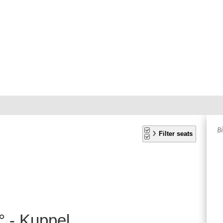
A
B
S