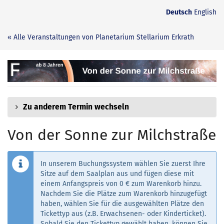
Zum
Deutsch
English
Haupt-
Inhalt
« Alle Veranstaltungen von Planetarium Stellarium Erkrath
springen
Von
der
Sonne
Zu anderem Termin wechseln
zur
Von der Sonne zur Milchstraße
Milchstraße
In unserem Buchungssystem wählen Sie zuerst Ihre
Sitze auf dem Saalplan aus und fügen diese mit
einem Anfangspreis von 0 € zum Warenkorb hinzu.
Nachdem Sie die Plätze zum Warenkorb hinzugefügt
haben, wählen Sie für die ausgewählten Plätze den
Tickettyp aus (z.B. Erwachsenen- oder Kinderticket).
Sobald Sie den Tickettyp gewählt haben, können Sie