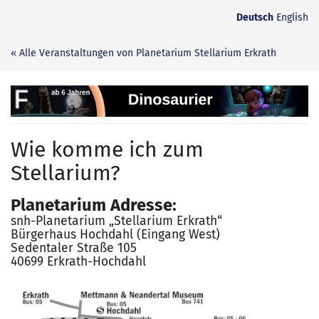
Zum
Deutsch
English
Haupt-
Inhalt
« Alle Veranstaltungen von Planetarium Stellarium Erkrath
springen
Dinosaurier
-
Wie komme ich zum
Der
Stellarium?
Kampf
Planetarium Adresse:
ums
snh-Planetarium „Stellarium Erkrath“
Überleben
Bürgerhaus Hochdahl (Eingang West)
Sedentaler Straße 105
40699 Erkrath-Hochdahl