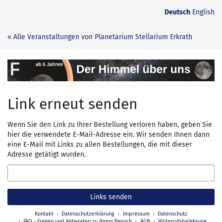
Zum
Deutsch
English
Haupt-
Inhalt
« Alle Veranstaltungen von Planetarium Stellarium Erkrath
springen
Der
Himmel
Link erneut senden
über
uns
Wenn Sie den Link zu Ihrer Bestellung verloren haben, geben Sie
hier die verwendete E-Mail-Adresse ein. Wir senden Ihnen dann
eine E-Mail mit Links zu allen Bestellungen, die mit dieser
Adresse getätigt wurden.
E-
Mail
Links senden
Kontakt
Datenschutzerklärung
Impressum
Datenschutz
FAQ - Fragen und Antworten zu Ihrem Besuch
AGB
Widerrufsbelehrung