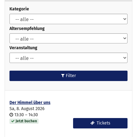
Kategorie
Altersempfehlung
Veranstaltung
Filter
Der Himmel über uns
Sa, 8. August 2026
Uhrzeit
bis
13:30
–
14:30
Jetzt buchen
Tickets