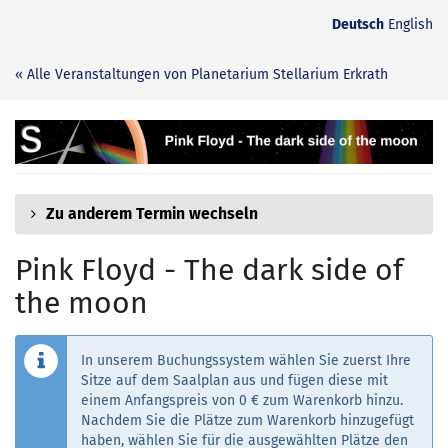
Zum
Deutsch
English
Haupt-
Inhalt
« Alle Veranstaltungen von Planetarium Stellarium Erkrath
springen
Pink
Floyd
-
Zu anderem Termin wechseln
The
Pink Floyd - The dark side of
dark
the moon
side
In unserem Buchungssystem wählen Sie zuerst Ihre
of
Sitze auf dem Saalplan aus und fügen diese mit
einem Anfangspreis von 0 € zum Warenkorb hinzu.
the
Nachdem Sie die Plätze zum Warenkorb hinzugefügt
haben, wählen Sie für die ausgewählten Plätze den