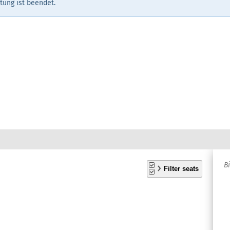
tung ist beendet.
A
B
S