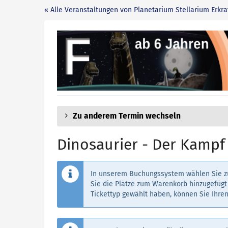
Zum
« Alle Veranstaltungen von Planetarium Stellarium Erkra
Haupt-
Inhalt
Dinosaurier
springen
-
Der
Kampf
Zu anderem Termin wechseln
ums
Überleben
Dinosaurier - Der Kamp
In unserem Buchungssystem wählen Sie zu
Sie die Plätze zum Warenkorb hinzugefügt 
Tickettyp gewählt haben, können Sie Ihren