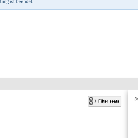
tung ist beendet.
A
B
S